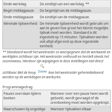
Einde werkdag
De eindtijd van een werkdag. **
Begin middagpauze
De begintijd van de middagpauze.
Einde middagpauze
De eindtijd van de middagpauze.
Minimale tijdseenheid
De minimale tijdseenheid wordt gebruikt om
aan te geven hoe groot het kleinst mogelijke
tijdvak moet worden. Standaard is dit
ingesteld op 15 minuten. Tijdvakken worden
ook altijd afgerond op deze ingestelde
eenheid.
** Standaard wordt het weekraster zo weergegeven dat de werkweek en
werktijden zichtbaar zijn. Het weekraster onthoudt en herstelt steeds het
zoomniveau. Hierdoor zijn wijzigingen in deze instellingen niet direct
zichtbaar. Met de knop
kan het weekraster geherinitialiseerd
worden op de werkdagen en werkuren.
Programmagedrag:
Pauzes overslaan tijdens
Wanneer over een pauze heen wordt
boeken
geboekt, wordt gevraagd of de
urenboeking moet worden opgeknipt.
Waarschuwen bij ongeldige
Wanneer tijdvakken elkaar